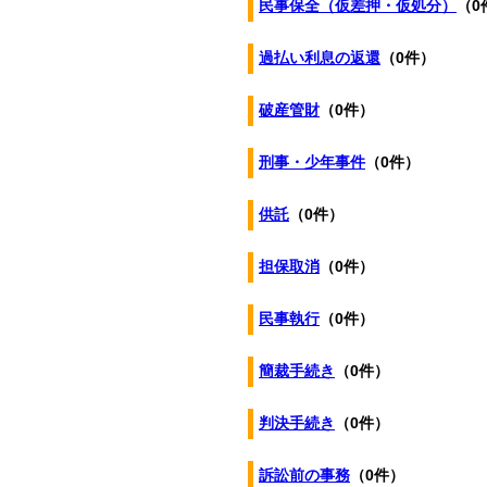
民事保全（仮差押・仮処分）
（0
過払い利息の返還
（0件）
破産管財
（0件）
刑事・少年事件
（0件）
供託
（0件）
担保取消
（0件）
民事執行
（0件）
簡裁手続き
（0件）
判決手続き
（0件）
訴訟前の事務
（0件）