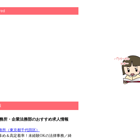
red
報