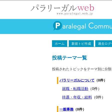
ホーム
新規トピ作成
過去ログ
投稿テーマ一覧
投稿されたトピックをテーマ別に分類
パラリーガルについて
（0件）
就職・転職活動
（0件）
待遇・年収・給料
（0件）
一般事務
（0件）