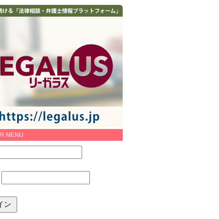
R MENU
：