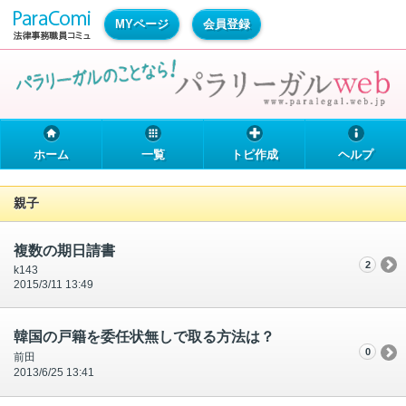
MYページ
会員登録
ホーム
一覧
トピ作成
ヘルプ
親子
複数の期日請書
2
k143
2015/3/11 13:49
韓国の戸籍を委任状無しで取る方法は？
0
前田
2013/6/25 13:41