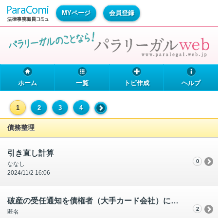
MYページ
会員登録
ホーム
一覧
トピ作成
ヘルプ
1
2
3
4
債務整理
引き直し計算
0
ななし
2024/11/2 16:06
破産の受任通知を債権者（大手カード会社）に送ったが返事がない
2
匿名