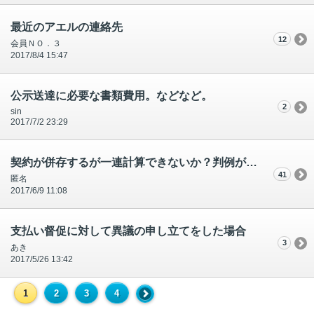
最近のアエルの連絡先
12
会員ＮＯ．３
2017/8/4 15:47
公示送達に必要な書類費用。などなど。
2
sin
2017/7/2 23:29
契約が併存するが一連計算できないか？判例があればご教示ください。
41
匿名
2017/6/9 11:08
支払い督促に対して異議の申し立てをした場合
3
あき
2017/5/26 13:42
1
2
3
4