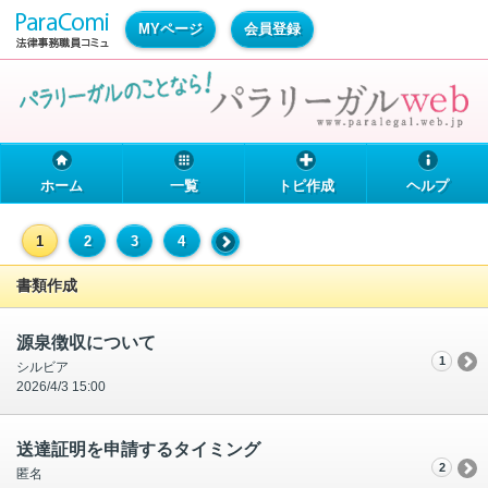
MYページ
会員登録
ホーム
一覧
トピ作成
ヘルプ
1
2
3
4
書類作成
源泉徴収について
1
シルビア
2026/4/3 15:00
送達証明を申請するタイミング
2
匿名