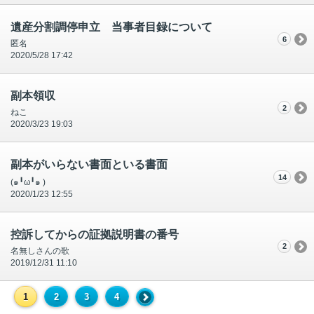
遺産分割調停申立 当事者目録について
6
匿名
2020/5/28 17:42
副本領収
2
ねこ
2020/3/23 19:03
副本がいらない書面といる書面
14
(๑╹ω╹๑ )
2020/1/23 12:55
控訴してからの証拠説明書の番号
2
名無しさんの歌
2019/12/31 11:10
1
2
3
4