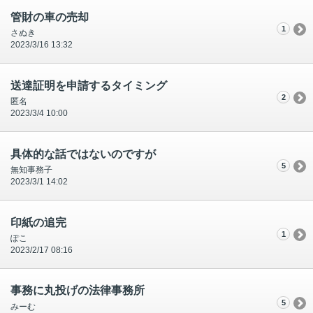
管財の車の売却
1
さぬき
2023/3/16 13:32
送達証明を申請するタイミング
2
匿名
2023/3/4 10:00
具体的な話ではないのですが
5
無知事務子
2023/3/1 14:02
印紙の追完
1
ぽこ
2023/2/17 08:16
事務に丸投げの法律事務所
5
みーむ