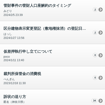
管財事件の管財人口座解約のタイミング
2
みどり
2024/2/5 23:39
区分建物表示変更登記（敷地権抹消）の登記日付について
2
はっし
2024/1/27 13:56
仮差押執行申し立てについて
0
poco
2024/1/11 13:40
裁判所保管金の消費税
0
ぺんぎん
2023/12/18 11:30
訴状の送り方
34
匿名（神奈川県）