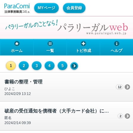
MYページ
会員登録
ホーム
一覧
トピ作成
ヘルプ
1
2
3
4
5
書籍の整理・管理
12
ひよこ
2024/2/29 13:12
破産の受任通知を債権者（大手カード会社）に送ったが返事がない
2
匿名
2024/2/14 09:39