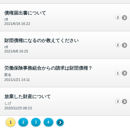
債権届出書について
2
cft
2021/6/18 16:22
財団債権になるのか教えてください
2
cft
2021/6/8 16:25
労働保険事務組合からの請求は財団債権？
1
匿名
2021/1/21 14:11
放棄した財産について
2
しげ
2020/11/25 08:23
1
2
3
4