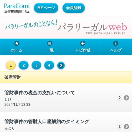
MYページ
会員登録
ホーム
一覧
トピ作成
ヘルプ
1
2
3
4
破産管財
管財事件の税金の支払いについて
0
しげ
2024/11/7 13:33
管財事件の管財人口座解約のタイミング
2
みどり