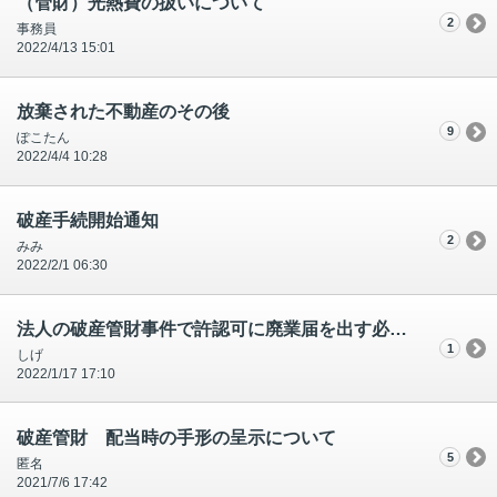
（管財）光熱費の扱いについて
2
事務員
2022/4/13 15:01
放棄された不動産のその後
9
ぽこたん
2022/4/4 10:28
破産手続開始通知
2
みみ
2022/2/1 06:30
法人の破産管財事件で許認可に廃業届を出す必要性について
1
しげ
2022/1/17 17:10
破産管財 配当時の手形の呈示について
5
匿名
2021/7/6 17:42