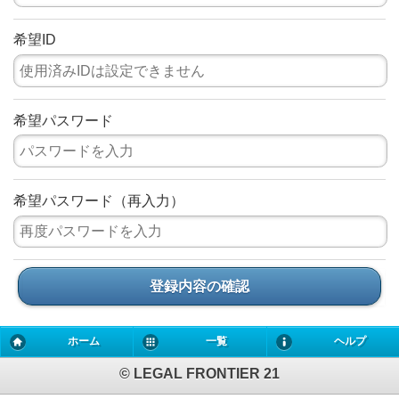
希望ID
希望パスワード
希望パスワード（再入力）
登録内容の確認
ホーム
一覧
ヘルプ
© LEGAL FRONTIER 21