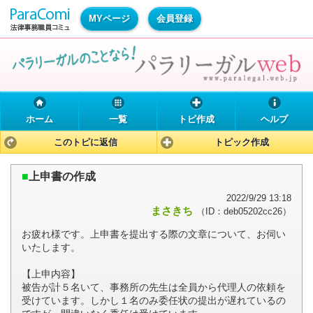
MYページ
会員登録
ホーム
一覧
トピ作成
ヘルプ
このトピに返信
トピック作成
■
上申書の作成
2022/9/29 13:18
まさきち
（ID：deb05202cc26）
お疲れ様です。上申書を提出する際の文章について、お伺い
いたします。
【上申内容】
被告が計５名いて、事務所の先生は全員から代理人の依頼を
受けています。しかし１名のみ委任状の提出が遅れているの