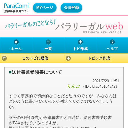
MYページ
会員登録
ホーム
一覧
トピ作成
ヘルプ
このトピに返信
トピック作成
■
送付書兼受領書について
2021/7/20 11:51
りんご
（ID：bfa54b154a42）
すごく事務的で初歩的なことだと思うのですが、みなさんは
どのように書かれているのか教えていただけないでしょう
か。
訴訟の相手(原告)から準備書面と同時に、送付書兼受領書
がFAXされているのですが、