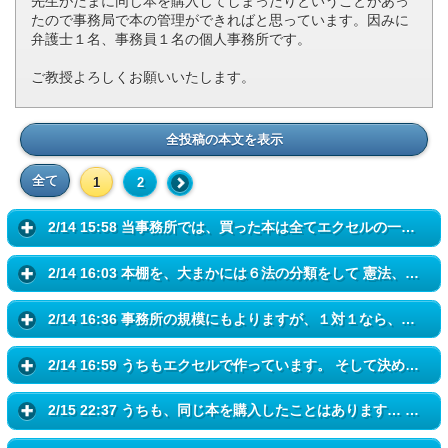
先生がたまに同じ本を購入してしまったりということがあっ
たので事務局で本の管理ができればと思っています。因みに
弁護士１名、事務員１名の個人事務所です。
ご教授よろしくお願いいたします。
全投稿の本文を表示
全て
1
2
2/14 15:58 当事務所では、買った本は全てエクセルの一覧表に入力してい...
2/14 16:03 本棚を、大まかには６法の分類をして 憲法、民法（３つくらい...
2/14 16:36 事務所の規模にもよりますが、１対１なら、住所録のデーター...
2/14 16:59 うちもエクセルで作っています。 そして決められた場所に戻す...
2/15 22:37 うちも、同じ本を購入したことはあります… ただ、とある出版...