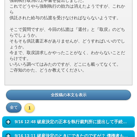
強制執行取消の上申書を提出しました。
これでどうやら強制執行の効力は消えたようですが、これか
ら
供託された給与の払渡を受けなければならないようです。
そこで質問ですが、今回の払渡は『還付』と『取戻』のどち
らでしょうか。
そもそも供託書正本がありませんが、どうすればいいのでし
ょうか。
今まで、取戻請求しかやったことがなく、わからないことだ
らけです。
いろいろ調べてはみたのですが、どこにも載ってなくて。
ご存知のかた、どうか教えてください。
全投稿の本文を表示
全て
1
9/16 12:48 破産決定の正本を執行裁判所に提出して手続きすれば 本人に...
9/16 13:11 破産決定のときにできたのですが？ 債権者もうその分受領し...