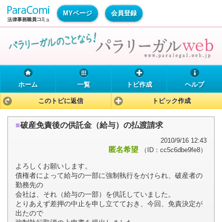
MYページ
会員登録
ホーム
一覧
トピ作成
ヘルプ
このトピに返信
トピック作成
■
破産免責後の供託金（給与）の払渡請求
2010/9/16 12:43
匿名希望
（ID：cc5c6dbe9fe8）
よろしくお願いします。
債権者によって給与の一部に強制執行をかけられ、破産者の
勤務先の
会社は、それ（給与の一部）を供託していました。
とりあえず差押の中止を申し立てておき、今回、免責決定が
出たので