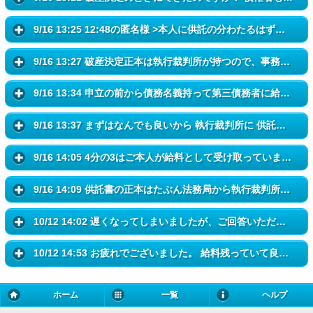
9/16 13:25 12:48の匿名様 >本人に供託の分わたるはずです 供託の...
9/16 13:27 破産決定正本は執行裁判所が持つので、事務所はコピーしか手...
9/16 13:34 申立の前から債務名義持って第三債務者に給料差し押さえられ...
9/16 13:37 まずはなんでも良いから 執行裁判所に 供託分どうなってい...
9/16 14:05 4分の3はご本人が給料として受け取っています。
9/16 14:09 供託書の正本はたぶん法務局から執行裁判所に郵送か何かで行...
10/12 14:02 遅くなってしまいましたが、ご回答いただいた皆様 ありがとう...
10/12 14:53 お疲れでございました。 給料残っていて良かったです。少し心...
ホーム
一覧
ヘルプ