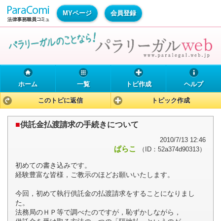
MYページ
会員登録
ホーム
一覧
トピ作成
ヘルプ
このトピに返信
トピック作成
■
供託金払渡請求の手続きについて
2010/7/13 12:46
ぱらこ
（ID：52a374d90313）
初めての書き込みです。
経験豊富な皆様，ご教示のほどお願いいたします。
今回，初めて執行供託金の払渡請求をすることになりまし
た。
法務局のＨＰ等で調べたのですが，恥ずかしながら，