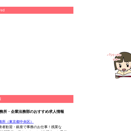
red
報