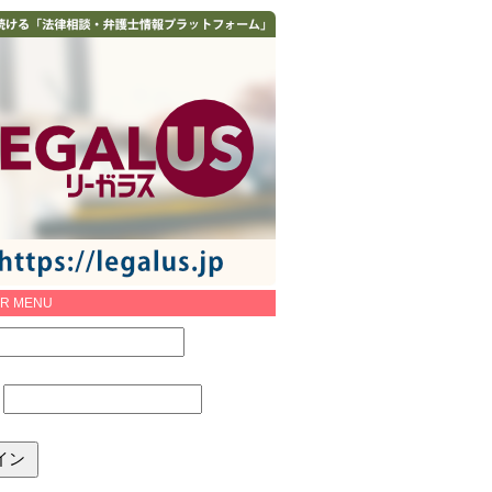
R MENU
：