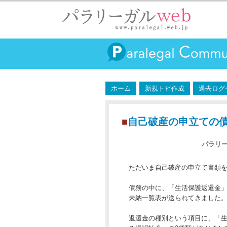
ホーム
新規トピ作成
過去ログ
■
自己破産の申立ての
パラリ
ただいま自己破産の申立て書類
債務の中に、「生活保護返還金
未納一覧表が送られてきました
返還金の種別という項目に、「生