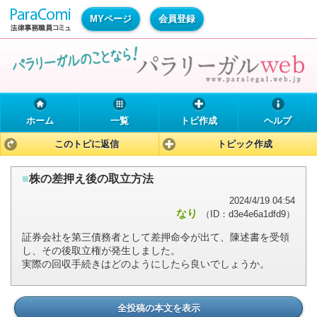
MYページ
会員登録
ホーム
一覧
トピ作成
ヘルプ
このトピに返信
トピック作成
■
株の差押え後の取立方法
2024/4/19 04:54
なり
（ID：d3e4e6a1dfd9）
証券会社を第三債務者として差押命令が出て、陳述書を受領
し、その後取立権が発生しました。
実際の回収手続きはどのようにしたら良いでしょうか。
全投稿の本文を表示