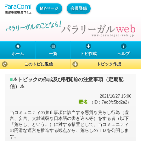
MYページ
会員登録
ホーム
一覧
トピ作成
ヘルプ
このトピに返信
トピック作成
■
⚠️トピックの作成及び閲覧前の注意事項（定期配
信）⚠️
2021/10/27 15:06
匿名
（ID：7ec3fc5bd2a2）
当コミュニティの禁止事項に該当する悪質な荒らし行為（虚
言、妄言、支離滅裂な日本語の書き込み等）をする者（以下
「荒らし」という。）に対する措置として、当コミュニティ
の円滑な運営を推進する観点から、荒らしのＩＤを公開しま
す。