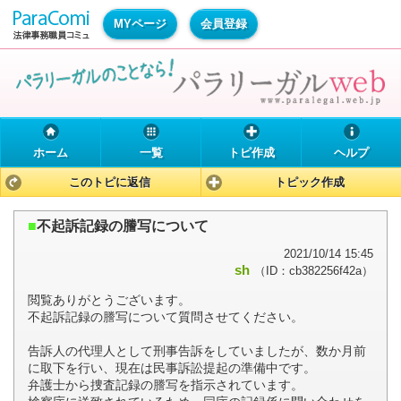
MYページ
会員登録
ホーム
一覧
トピ作成
ヘルプ
このトピに返信
トピック作成
■
不起訴記録の謄写について
2021/10/14 15:45
sh
（ID：cb382256f42a）
閲覧ありがとうございます。
不起訴記録の謄写について質問させてください。
告訴人の代理人として刑事告訴をしていましたが、数か月前
に取下を行い、現在は民事訴訟提起の準備中です。
弁護士から捜査記録の謄写を指示されています。