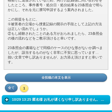
検察庁に送致されているため、同庁の記録係に問い合わせを
したところ、事件番号・処分日・処分結果を23条照会で明ら
かにし、それを元に謄写申請するよう案内されました。
この前提をもとに、
①被害者の立場から捜査記録の開示の手段として上記の方法
は正しい流れでしょうか。
②もし経験されたことのある方がおられましたら、23条照会
の後の流れなどをご教示頂けると幸いです。
23条照会の書籍などで同様のケースのひな形がないか調べま
したが、該当するものがなく非常に不安に思っています…
拙い文章で申し訳ありませんが、お力添え頂けますと幸いで
す。
全投稿の本文を表示
全て
1
10/29 13:25 匿名様 お礼が遅くなり申し訳ありません。 ご助言のとおり...