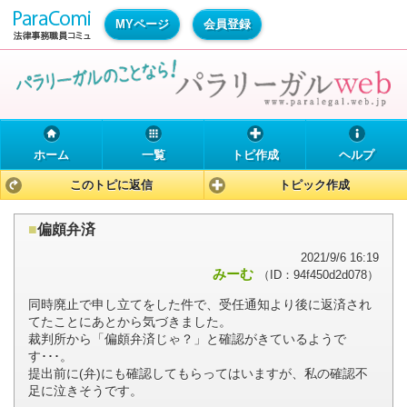
MYページ
会員登録
ホーム
一覧
トピ作成
ヘルプ
このトピに返信
トピック作成
■
偏頗弁済
2021/9/6 16:19
みーむ
（ID：94f450d2d078）
同時廃止で申し立てをした件で、受任通知より後に返済され
てたことにあとから気づきました。
裁判所から「偏頗弁済じゃ？」と確認がきているようで
す･･･。
提出前に(弁)にも確認してもらってはいますが、私の確認不
足に泣きそうです。