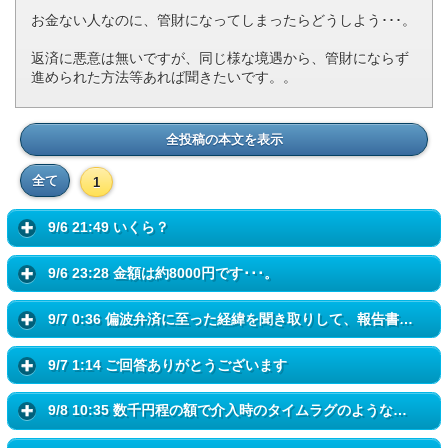
お金ない人なのに、管財になってしまったらどうしよう･･･。
返済に悪意は無いですが、同じ様な境遇から、管財にならず
進められた方法等あれば聞きたいです。。
全投稿の本文を表示
全て
1
9/6 21:49 いくら？
9/6 23:28 金額は約8000円です･･･。
9/7 0:36 偏波弁済に至った経緯を聞き取りして、報告書を提出するしか...
9/7 1:14 ご回答ありがとうございます
9/8 10:35 数千円程の額で介入時のタイムラグのような事情で、相手先も...