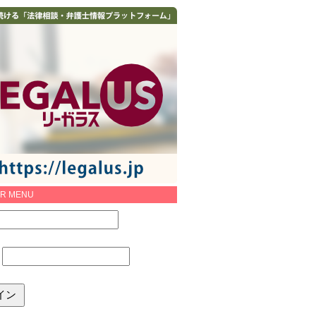
R MENU
：