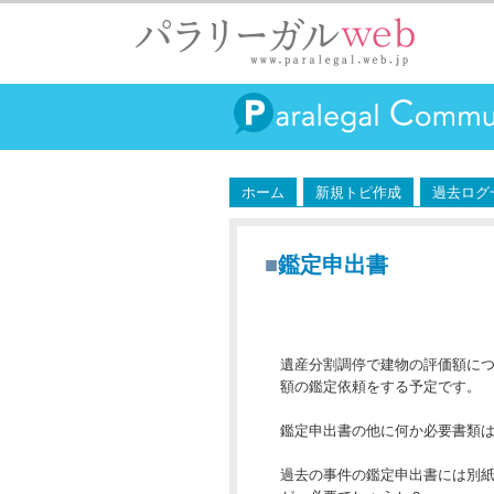
ホーム
新規トピ作成
過去ログ
■
鑑定申出書
遺産分割調停で建物の評価額に
額の鑑定依頼をする予定です。
鑑定申出書の他に何か必要書類
過去の事件の鑑定申出書には別