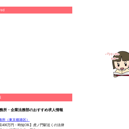
red
報