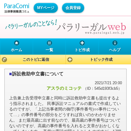
MYページ
会員登録
ホーム
一覧
トピ作成
ヘルプ
このトピに返信
トピック作成
■
訴訟救助申立書について
2021/7/21 20:00
アスラのミコッテ
（ID：545d193f3cb5）
上告兼上告受理申立書と同時に訴訟救助申立書も提出するよ
う指示されました。 民事訴訟マニュアルの書式で作成してい
るのですが、「上記当事者間の御庁(事件番号)○○事件につい
て…」の事件番号の部分をどうすれば良いのかわかりませ
ん。 まだ最高裁に出す前なので、最高裁の事件番号はついて
ないのですが、高裁の事件番号を入れると文章がおかしくな