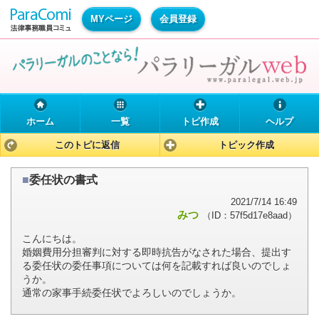
MYページ
会員登録
ホーム
一覧
トピ作成
ヘルプ
このトピに返信
トピック作成
■
委任状の書式
2021/7/14 16:49
みつ
（ID：57f5d17e8aad）
こんにちは。
婚姻費用分担審判に対する即時抗告がなされた場合、提出す
る委任状の委任事項については何を記載すれば良いのでしょ
うか。
通常の家事手続委任状でよろしいのでしょうか。