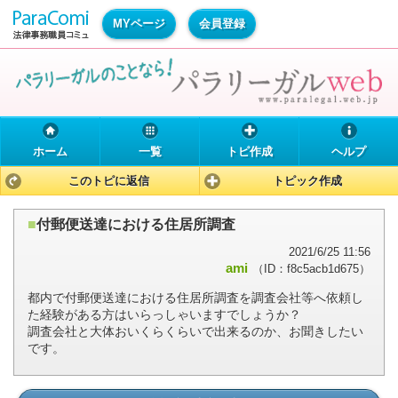
MYページ
会員登録
ホーム
一覧
トピ作成
ヘルプ
このトピに返信
トピック作成
■
付郵便送達における住居所調査
2021/6/25 11:56
ami
（ID：f8c5acb1d675）
都内で付郵便送達における住居所調査を調査会社等へ依頼し
た経験がある方はいらっしゃいますでしょうか？
調査会社と大体おいくらくらいで出来るのか、お聞きしたい
です。