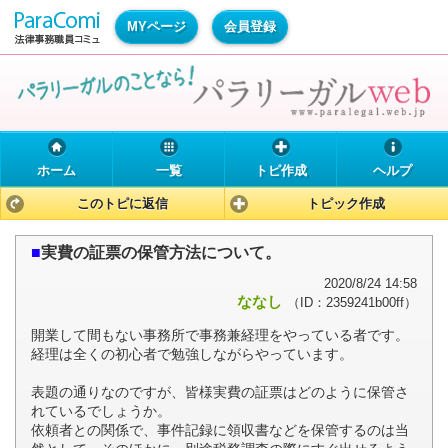
MYページ
会員登録
ホーム
一覧
トピ作成
ヘルプ
このトピに返信
トピック作成
■
実費の証票の保管方法について。
2020/8/24 14:58
ななし
（ID：2359241b00ff）
開業して間もない事務所で事務兼経理をやっている者です。
経理は全くの初心者で勉強しながらやっています。
表題の通りなのですが、皆様実費の証票はどのように保管さ
れているでしょうか。
依頼者との関係で、事件記録に領収書などを保管するのは当