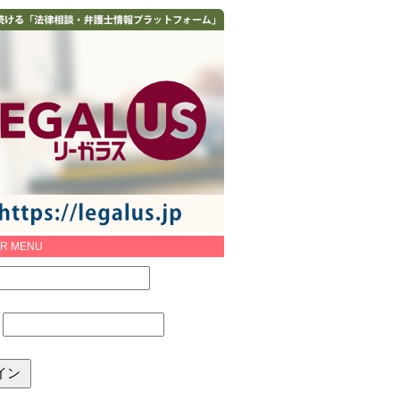
R MENU
：