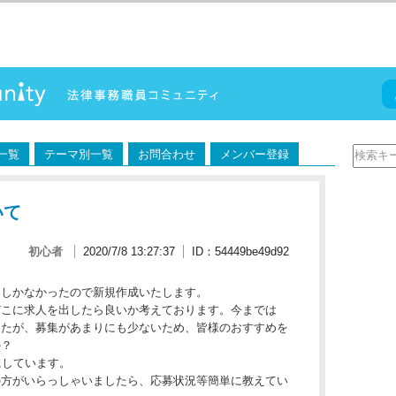
一覧
テーマ別一覧
お問合わせ
メンバー登録
いて
初心者
2020/7/8 13:27:37
ID：54449be49d92
クしかなかったので新規作成いたします。
どこに求人を出したら良いか考えております。今までは
したが、募集があまりにも少ないため、皆様のおすすめを
か？
にしています。
の方がいらっしゃいましたら、応募状況等簡単に教えてい