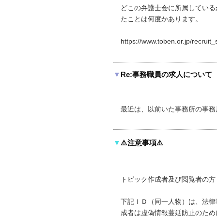
どこの弁護士会に所属している
たことは何度かあります。
https://www.toben.or.jp/recrui
▼
Re:事務職員の求人について
最近は、以前いた事務所の事務
▼
⚠️注意事項⚠️
トピック作成者及び閲覧者の方
下記ＩＤ（同一人物）は、法律
成者は虚偽情報蔓延防止のため