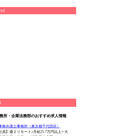
red
報