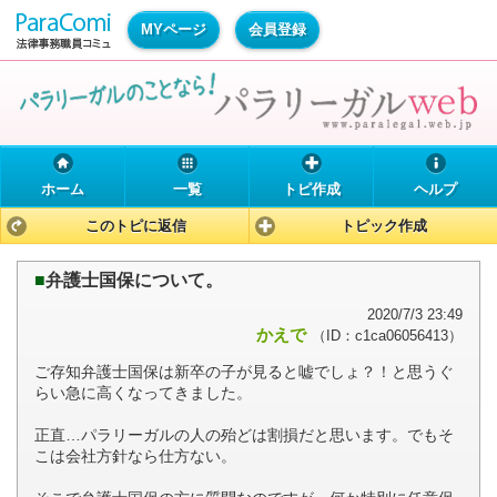
MYページ
会員登録
ホーム
一覧
トピ作成
ヘルプ
このトピに返信
トピック作成
■
弁護士国保について。
2020/7/3 23:49
かえで
（ID：c1ca06056413）
ご存知弁護士国保は新卒の子が見ると嘘でしょ？！と思うぐ
らい急に高くなってきました。
正直…パラリーガルの人の殆どは割損だと思います。でもそ
こは会社方針なら仕方ない。