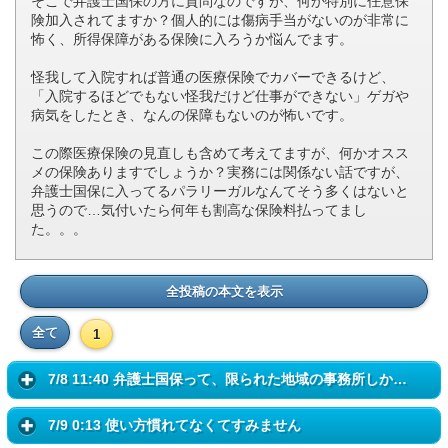
そこで弁護士国保の方に質問なのですが、何か特別に任意保
険加入されてますか？個人的には傷病手当がないのが非常に
怖く、所得保障がある保険に入ろうか悩んでます。
怪我して入院すれば普通の医療保険でカバーできるけど、
「入院するほどでもない怪我だけど仕事ができない」ゲガや
病気をしたとき、なんの保障もないのが怖いです。
この際医療保険の見直しも含めて考えてますが、何かオスス
メの保険ありますでしょうか？実務には関係ない話ですが、
弁護士国保に入ってるパラリーガルなんてそう多くはないと
思うので…気付いたら何年も割高な保険料払ってまし
た。。。
全投稿の本文を表示
全て
1
7/8 11:40 弁護士国保って、限られた地域の事務所しか加入できないです...
7/9 0:13 使い方慣れてなくてすみません