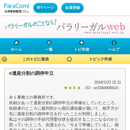
MYページ
会員登録
ホーム
一覧
トピ作成
ヘルプ
このトピに返信
トピック作成
■
遺産分割の調停申立
2018/1/23 15:11
ｗａｋａ
（ID：ecf18e668d1d）
弁１事務２の事務所です。
依頼があって遺産分割の調停申立の準備をしていたところ、
依頼者のところに裁判所から期日通知書が届いて、相手方が
先に遺産分割の調停申立を行ったことが判明しました。
私はその調停の手続代理委任状を提出することになるのかと
思っていたところ、弁護士から「今まで準備しているし、相