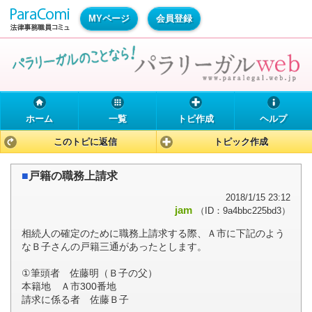
MYページ
会員登録
ホーム
一覧
トピ作成
ヘルプ
このトピに返信
トピック作成
■
戸籍の職務上請求
2018/1/15 23:12
jam
（ID：9a4bbc225bd3）
相続人の確定のために職務上請求する際、Ａ市に下記のよう
なＢ子さんの戸籍三通があったとします。
①筆頭者 佐藤明（Ｂ子の父）
本籍地 Ａ市300番地
請求に係る者 佐藤Ｂ子