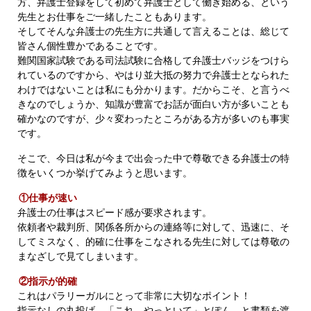
方、弁護士登録をして初めて弁護士として働き始める、という
先生とお仕事をご一緒したこともあります。
そしてそんな弁護士の先生方に共通して言えることは、総じて
皆さん個性豊かであることです。
難関国家試験である司法試験に合格して弁護士バッジをつけら
れているのですから、やはり並大抵の努力で弁護士となられた
わけではないことは私にも分かります。だからこそ、と言うべ
きなのでしょうか、知識が豊富でお話が面白い方が多いことも
確かなのですが、少々変わったところがある方が多いのも事実
です。
そこで、今日は私が今まで出会った中で尊敬できる弁護士の特
徴をいくつか挙げてみようと思います。
①仕事が速い
弁護士の仕事はスピード感が要求されます。
依頼者や裁判所、関係各所からの連絡等に対して、迅速に、そ
してミスなく、的確に仕事をこなされる先生に対しては尊敬の
まなざしで見てしまいます。
②指示が的確
これはパラリーガルにとって非常に大切なポイント！
指示なしの丸投げ、「これ、やっといて」とぽん、と書類を渡