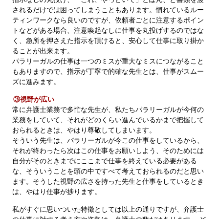
されるだけでは困ってしまうこともあります。慣れているルー
ティンワークなら良いのですが、依頼者ごとに注意するポイン
トなどがある場合、注意喚起なしに仕事を丸投げするのではな
く、急所を押さえた指示を頂けると、安心して仕事に取り掛か
ることが出来ます。
パラリーガルの仕事は一つのミスが重大なミスにつながること
もありますので、指示が丁寧で的確な先生とは、仕事がスムー
ズに進みます。
③視野が広い
常に弁護士業務で多忙な先生が、私たちパラリーガルが今何の
業務をしていて、それがどのくらい進んでいるかまで把握して
おられるときは、やはり尊敬してしまいます。
そういう先生は、パラリーガルが今この仕事をしているから、
それが終わったら次はこの仕事をお願いしよう、そのためには
自分がそのときまでにここまで仕事を終えている必要がある
な、そういうことを頭の中ですべて考えておられるのだと思い
ます。そうした視野の広さを持った先生と仕事をしているとき
は、やはり仕事が捗ります。
私がすぐに思いついた特徴としては以上の通りですが、弁護士